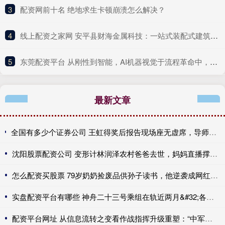
3
​配资网前十名 绝地求生卡顿崩溃怎么解决？
4
​线上配资之家网 安平县财海金属科技：一站式装配式建筑解决方案服务商
5
​东莞配资平台 从刚性到智能，AI机器视觉于流程革命中，完成制造生态的范式转移
最新文章
全国有多少个证券公司 王虹得奖后报告现场座无虚席，导师满脸笑意在门外扒窗聆听，听课学生：全手写PPT如画图大师，45分钟干货满满
沈阳股票配资公司 变形计林润泽农村爸爸去世，妈妈直播撑家，当年吃六碗饭今成遗憾！
怎么配资买股票 79岁奶奶捡废品供孙子读书，他逆袭成网红带她享福，看哭无数人！
实盘配资平台有哪些 神舟二十三号乘组在轨近两月&#32;各项工作有序推进
配资平台网址 从信息流转之变看作战指挥升级重塑：“中军帐”静下来了