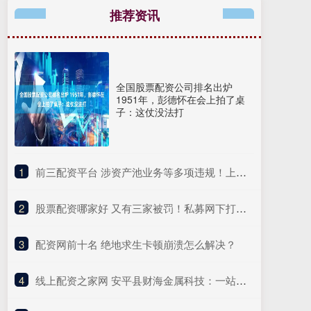
推荐资讯
全国股票配资公司排名出炉
1951年，彭德怀在会上拍了桌
子：这仗没法打
1
​前三配资平台 涉资产池业务等多项违规！上海银行杭州分行被罚380万元
2
​股票配资哪家好 又有三家被罚！私募网下打新违规频发，这家私募被拉入“黑名单”
3
​配资网前十名 绝地求生卡顿崩溃怎么解决？
4
​线上配资之家网 安平县财海金属科技：一站式装配式建筑解决方案服务商