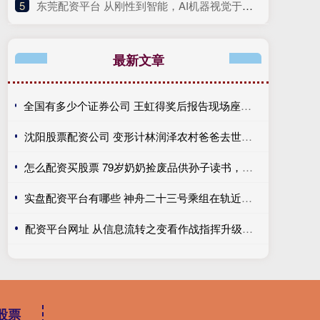
5
​东莞配资平台 从刚性到智能，AI机器视觉于流程革命中，完成制造生态的范式转移
最新文章
全国有多少个证券公司 王虹得奖后报告现场座无虚席，导师满脸笑意在门外扒窗聆听，听课学生：全手写PPT如画图大师，45分钟干货满满
沈阳股票配资公司 变形计林润泽农村爸爸去世，妈妈直播撑家，当年吃六碗饭今成遗憾！
怎么配资买股票 79岁奶奶捡废品供孙子读书，他逆袭成网红带她享福，看哭无数人！
实盘配资平台有哪些 神舟二十三号乘组在轨近两月&#32;各项工作有序推进
配资平台网址 从信息流转之变看作战指挥升级重塑：“中军帐”静下来了
股票