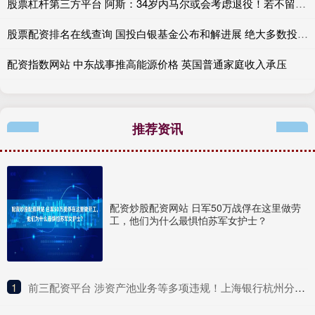
股票杠杆第三方平台 阿斯：34岁内马尔或会考虑退役！若不留桑托斯会收到美职联队邀请
股票配资排名在线查询 国投白银基金公布和解进展 绝大多数投资者已获补偿
配资指数网站 中东战事推高能源价格 英国普通家庭收入承压
推荐资讯
配资炒股配资网站 日军50万战俘在这里做劳
工，他们为什么最惧怕苏军女护士？
1
​前三配资平台 涉资产池业务等多项违规！上海银行杭州分行被罚380万元