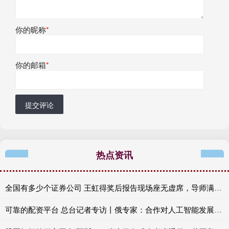
你的昵称
*
你的邮箱
*
提交评论
热点资讯
全国有多少个证券公司 王虹得奖后报告现场座无虚席，导师满脸笑意在门外扒窗聆听，听课学生：全手写PPT如画图大师，45分钟干货满满
可靠的配资平台 总台记者专访丨俄专家：合作对人工智能发展至关重要